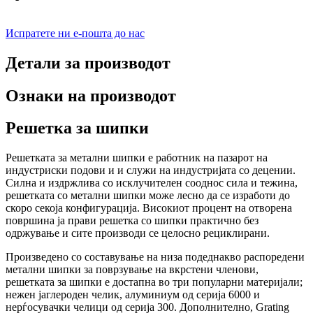
Испратете ни е-пошта до нас
Детали за производот
Ознаки на производот
Решетка за шипки
Решетката за метални шипки е работник на пазарот на
индустриски подови и и служи на индустријата со децении.
Силна и издржлива со исклучителен сооднос сила и тежина,
решетката со метални шипки може лесно да се изработи до
скоро секоја конфигурација. Високиот процент на отворена
површина ја прави решетка со шипки практично без
одржување и сите производи се целосно рециклирани.
Произведено со составување на низа подеднакво распоредени
метални шипки за поврзување на вкрстени членови,
решетката за шипки е достапна во три популарни материјали;
нежен јаглероден челик, алуминиум од серија 6000 и
нерѓосувачки челици од серија 300. Дополнително, Grating