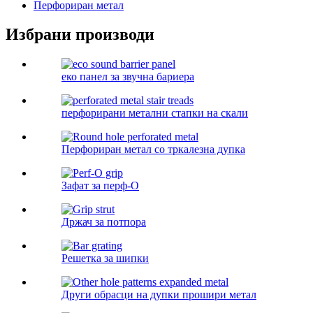
Перфориран метал
Избрани производи
еко панел за звучна бариера
перфорирани метални стапки на скали
Перфориран метал со тркалезна дупка
Зафат за перф-О
Држач за потпора
Решетка за шипки
Други обрасци на дупки прошири метал