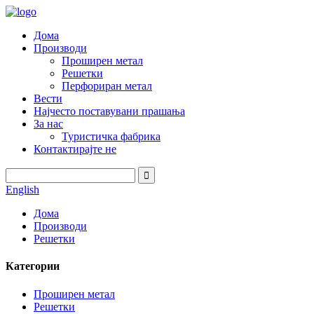
Дома
Производи
Проширен метал
Решетки
Перфориран метал
Вести
Најчесто поставувани прашања
За нас
Туристичка фабрика
Контактирајте не
English
Дома
Производи
Решетки
Категории
Проширен метал
Решетки