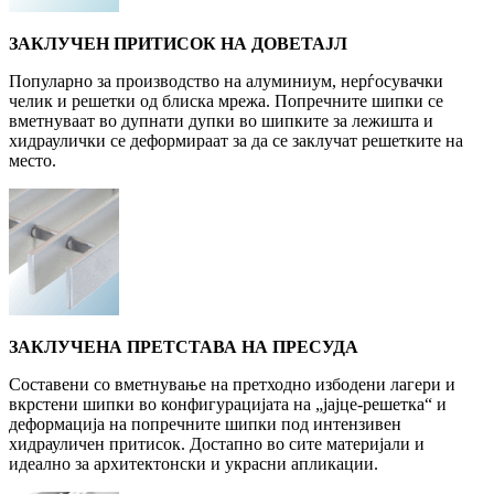
ЗАКЛУЧЕН ПРИТИСОК НА ДОВЕТАЈЛ
Популарно за производство на алуминиум, нерѓосувачки
челик и решетки од блиска мрежа. Попречните шипки се
вметнуваат во дупнати дупки во шипките за лежишта и
хидраулички се деформираат за да се заклучат решетките на
место.
ЗАКЛУЧЕНА ПРЕТСТАВА НА ПРЕСУДА
Составени со вметнување на претходно избодени лагери и
вкрстени шипки во конфигурацијата на „јајце-решетка“ и
деформација на попречните шипки под интензивен
хидрауличен притисок. Достапно во сите материјали и
идеално за архитектонски и украсни апликации.