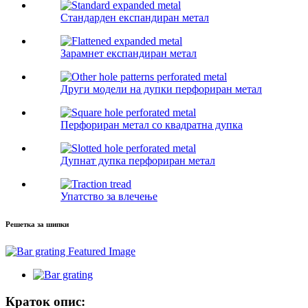
Стандарден експандиран метал
Зарамнет експандиран метал
Други модели на дупки перфориран метал
Перфориран метал со квадратна дупка
Дупнат дупка перфориран метал
Упатство за влечење
Решетка за шипки
Краток опис: